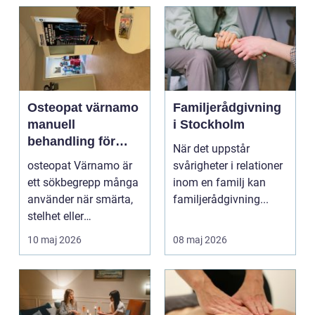
Osteopat värnamo
Familjerådgivning
manuell
i Stockholm
behandling för
När det uppstår
minskad smärta
osteopat Värnamo är
svårigheter i relationer
och Ökad rörlighet
ett sökbegrepp många
inom en familj kan
använder när smärta,
familjerådgivning...
stelhet eller
återkommande värk
10 maj 2026
08 maj 2026
börjar...