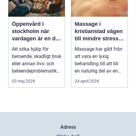
Öppenvård I
Massage i
stockholm när
kristianstad vägen
vardagen är en del
till mindre stress
av behandlingen
och mer energi i
Att söka hjälp för
Massage har gått från
vardagen
beroende, skadligt bruk
att vara en lyxig
eller annan livs- och
behandling till att bli
beteendeproblematik
en naturlig del av en
är ett stort st...
hållbar livsst...
03 maj 2026
24 april 2026
Adress