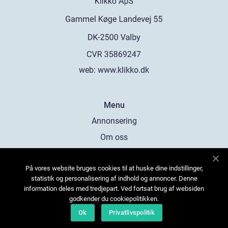
web:
www.klikko.dk
Menu
Annonsering
Om oss
Cookies
På vores website bruges cookies til at huske dine indstillinger,
Kontakta oss
statistik og personalisering af indhold og annoncer. Denne
Sitemap
information deles med tredjepart. Ved fortsat brug af websiden
godkender du cookiepolitikken.
Ok
Privatlivspolitik