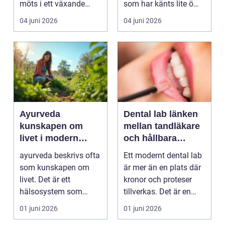
möts i ett växande
som har känts lite öm
intresse för fotot...
kan plötsligt göra så
04 juni 2026
04 juni 2026
on...
Ayurveda
Dental lab länken
kunskapen om
mellan tandläkare
livet i modern
och hållbara
vardag
leenden
ayurveda beskrivs ofta
Ett modernt dental lab
som kunskapen om
är mer än en plats där
livet. Det är ett
kronor och proteser
hälsosystem som
tillverkas. Det är en
betonar balans, helhet
teknisk och ...
01 juni 2026
01 juni 2026
och...