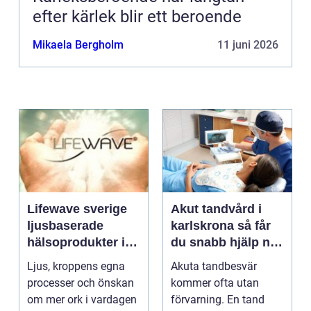
efter kärlek blir ett beroende
Mikaela Bergholm
11 juni 2026
Lifewave sverige
Akut tandvård i
ljusbaserade
karlskrona så får
hälsoprodukter i
du snabb hjälp när
fokus
tanden krisar
Ljus, kroppens egna
Akuta tandbesvär
processer och önskan
kommer ofta utan
om mer ork i vardagen
förvarning. En tand