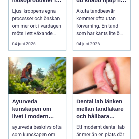
hälsoprodukter i
du snabb hjälp när
fokus
tanden krisar
Ljus, kroppens egna
Akuta tandbesvär
processer och önskan
kommer ofta utan
om mer ork i vardagen
förvarning. En tand
möts i ett växande
som har känts lite öm
intresse för fotot...
kan plötsligt göra så
04 juni 2026
04 juni 2026
on...
Ayurveda
Dental lab länken
kunskapen om
mellan tandläkare
livet i modern
och hållbara
vardag
leenden
ayurveda beskrivs ofta
Ett modernt dental lab
som kunskapen om
är mer än en plats där