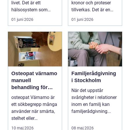
livet. Det är ett
kronor och proteser
hälsosystem som
tillverkas. Det är en
betonar balans, helhet
teknisk och ...
01 juni 2026
01 juni 2026
och...
Osteopat värnamo
Familjerådgivning
manuell
i Stockholm
behandling för
När det uppstår
minskad smärta
osteopat Värnamo är
svårigheter i relationer
och Ökad rörlighet
ett sökbegrepp många
inom en familj kan
använder när smärta,
familjerådgivning...
stelhet eller
återkommande värk
10 maj 2026
08 maj 2026