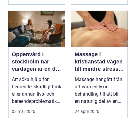
börjar...
Öppenvård I
Massage i
stockholm när
kristianstad vägen
vardagen är en del
till mindre stress
av behandlingen
och mer energi i
Att söka hjälp för
Massage har gått från
vardagen
beroende, skadligt bruk
att vara en lyxig
eller annan livs- och
behandling till att bli
beteendeproblematik
en naturlig del av en
är ett stort st...
hållbar livsst...
03 maj 2026
24 april 2026