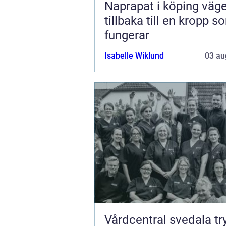
Naprapat i köping vägen
tillbaka till en kropp s
fungerar
Isabelle Wiklund
03 au
Vårdcentral svedala trygg