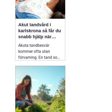
Akut tandvård i
karlskrona så får du
snabb hjälp när
tanden krisar
Akuta tandbesvär
kommer ofta utan
förvarning. En tand som
har känts lite öm kan
plötsligt göra så ont att
du knappt kan sova. En
fyllning kan lossna
lagom till helgen, eller en
tand kan skadas vid en
olycka. I sådana lägen
söker många på
04 juni
2026