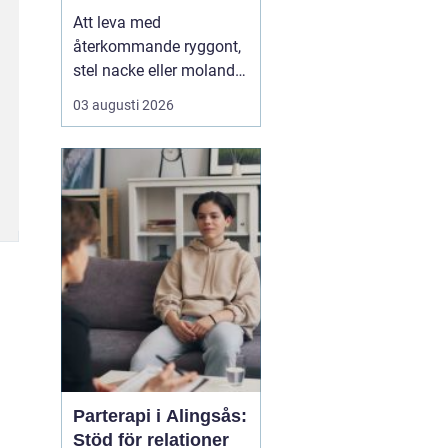
Att leva med
återkommande ryggont,
stel nacke eller molande
värk i axlar och höfter
03 augusti 2026
sliter på både ork och
humör. Många väntar
länge innan de söker
hjälp, fast problemen
ofta går att påverka. En
naprapat i Köping kan
hjälpa till att hitta
orsaken bak...
Parterapi i Alingsås:
Stöd för relationer