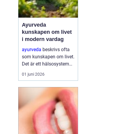
Ayurveda
kunskapen om livet
i modern vardag
ayurveda
beskrivs ofta
som kunskapen om livet.
Det är ett hälsosystem
som betonar balans,
01 juni 2026
helhet och samspelet
mellan kropp, sinne och
omgivning. I stället för
att bara fokusera på
symtom försöker
ayurve...