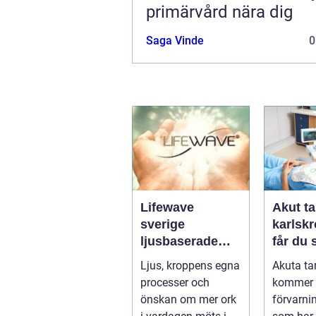
primärvård nära dig
Saga Vinde
0
Lifewave
Akut ta
sverige
karlskro
ljusbaserade
får du
hälsoprodukter i
hjälp n
Ljus, kroppens egna
Akuta ta
fokus
krisar
processer och
kommer 
önskan om mer ork
förvarni