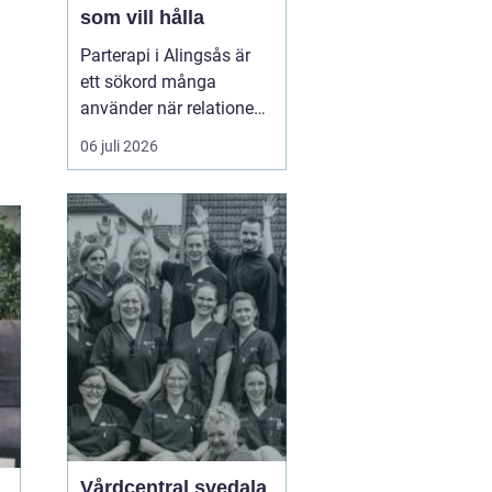
som vill hålla
Parterapi i Alingsås är
ett sökord många
använder när relationen
börjar skava och
06 juli 2026
vardagen känns mer
som kamp än
samarbete. När
konflikter upprepas,
tystnaden växer eller
avståndet kä...
Vårdcentral svedala