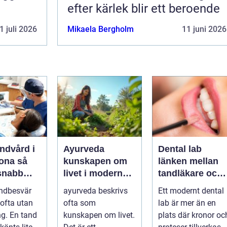
efter kärlek blir ett beroende
1 juli 2026
Mikaela Bergholm
11 juni 2026
ndvård i
Ayurveda
Dental lab
na så
kunskapen om
länken mellan
 snabb
livet i modern
tandläkare och
är tanden
vardag
hållbara leende
ndbesvär
ayurveda beskrivs
Ett modernt dental
ofta utan
ofta som
lab är mer än en
ng. En tand
kunskapen om livet.
plats där kronor oc