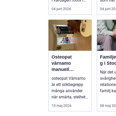
i vardagen möts i
som har 
ett växande intresse
öm kan p
04 juni 2026
04 juni 2
för fotot...
göra så o
Osteopat
Familj
värnamo
g i St
manuell
När det 
behandling för
osteopat Värnamo
svårighet
minskad smärta
är ett sökbegrepp
relation
och Ökad
många använder
familj k
rörlighet
när smärta, stelhet
familjerå
eller återkommande
10 maj 2026
08 maj 2
värk börjar...