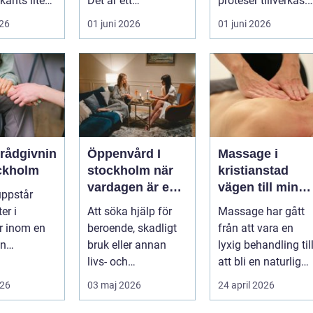
känts lite
Det är ett
proteser tillverkas.
lötsligt
hälsosystem som
Det är en teknisk
026
01 juni 2026
01 juni 2026
n...
betonar balans,
och ...
helhet och...
erådgivnin
Öppenvård I
Massage i
ockholm
stockholm när
kristianstad
vardagen är en
vägen till mindr
uppstår
del av
stress och mer
er i
Att söka hjälp för
Massage har gått
behandlingen
energi i
er inom en
beroende, skadligt
från att vara en
vardagen
an
bruk eller annan
lyxig behandling til
dgivning...
livs- och
att bli en naturlig
beteendeproblemati
del av en hållbar
026
03 maj 2026
24 april 2026
k är ett stort st...
livsst...