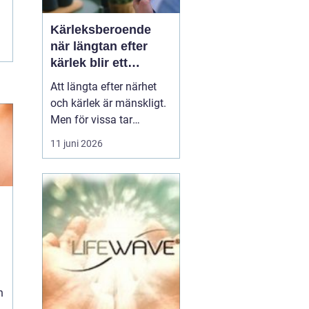
Kärleksberoende
när längtan efter
kärlek blir ett
beroende
Att längta efter närhet
och kärlek är mänskligt.
Men för vissa tar
längtan över helt.
11 juni 2026
Relationer, förälskelser
och fantasier om den
rätta blir viktigare än
jobb, vänner, hälsa och
till och med den egna
säkerheten. Då handlar
n
det inte längre bara om
s...
h