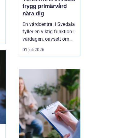
trygg primärvård
nära dig
En vårdcentral i Svedala
fyller en viktig funktion i
vardagen, oavsett om
det handlar om akuta
01 juli 2026
infektioner, långvariga
sjukdomar eller frågor
kring barnhälsa och
graviditet. När vården
samlas under ett tak blir
vägen mellan olika
mottagningar kortare...