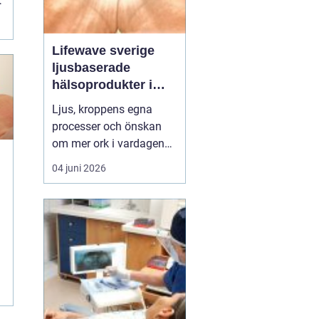
Lifewave sverige
ljusbaserade
hälsoprodukter i
fokus
Ljus, kroppens egna
processer och önskan
om mer ork i vardagen
möts i ett växande
04 juni 2026
intresse för fototerapi
e
och hälsopatchar. I
Sverige söker många
efter skonsamma
metoder som kan stödja
l
återhämtning, energi och
allmänt välbefinnande
utan ingrepp eller...