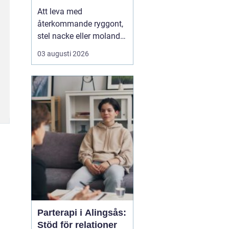
Att leva med
återkommande ryggont,
stel nacke eller molande
värk i axlar och höfter
03 augusti 2026
sliter på både ork och
humör. Många väntar
länge innan de söker
hjälp, fast problemen
ofta går att påverka. En
naprapat i Köping kan
hjälpa till att hitta
orsaken bak...
Parterapi i Alingsås:
Stöd för relationer