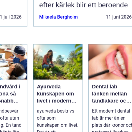
efter kärlek blir ett beroende
1 juli 2026
Mikaela Bergholm
11 juni 2026
ndvård i
Ayurveda
Dental lab
na så
kunskapen om
länken mellan
 snabb
livet i modern
tandläkare och
är tanden
vardag
hållbara leende
ndbesvär
ayurveda beskrivs
Ett modernt dental
ofta utan
ofta som
lab är mer än en
ng. En tand
kunskapen om livet.
plats där kronor oc