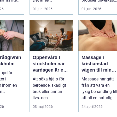
känts lite
Det är ett
proteser tillverkas.
lötsligt
hälsosystem som
Det är en teknisk
026
01 juni 2026
01 juni 2026
n...
betonar balans,
och ...
helhet och...
erådgivnin
Öppenvård I
Massage i
ockholm
stockholm när
kristianstad
vardagen är en
vägen till mindr
uppstår
del av
stress och mer
er i
Att söka hjälp för
Massage har gått
behandlingen
energi i
er inom en
beroende, skadligt
från att vara en
vardagen
an
bruk eller annan
lyxig behandling til
dgivning...
livs- och
att bli en naturlig
beteendeproblemati
del av en hållbar
026
03 maj 2026
24 april 2026
k är ett stort st...
livsst...