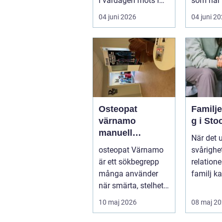
i vardagen möts i
som har 
ett växande intresse
öm kan p
04 juni 2026
04 juni 2
för fotot...
göra så o
Osteopat
Familj
värnamo
g i St
manuell
När det 
behandling för
osteopat Värnamo
svårighet
minskad smärta
är ett sökbegrepp
relation
och Ökad
många använder
familj k
rörlighet
när smärta, stelhet
familjerå
eller återkommande
10 maj 2026
08 maj 2
värk börjar...