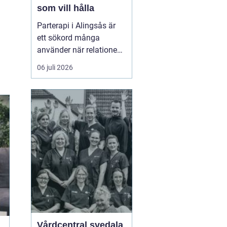
som vill hålla
Parterapi i Alingsås är
ett sökord många
använder när relationen
börjar skava och
06 juli 2026
vardagen känns mer
som kamp än
samarbete. När
konflikter upprepas,
tystnaden växer eller
avståndet kä...
Vårdcentral svedala