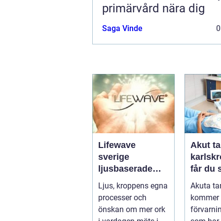
primärvård nära dig
Saga Vinde
0
Lifewave
Akut ta
sverige
karlskro
ljusbaserade
får du
hälsoprodukter i
hjälp n
Ljus, kroppens egna
Akuta ta
fokus
krisar
processer och
kommer 
önskan om mer ork
förvarni