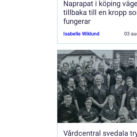
Naprapat i köping vägen
tillbaka till en kropp s
fungerar
Isabelle Wiklund
03 au
Vårdcentral svedala trygg