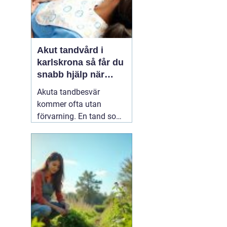
Akut tandvård i
karlskrona så får du
snabb hjälp när
tanden krisar
Akuta tandbesvär
kommer ofta utan
förvarning. En tand som
har känts lite öm kan
plötsligt göra så ont att
du knappt kan sova. En
fyllning kan lossna
lagom till helgen, eller en
tand kan skadas vid en
olycka. I sådana lägen
söker många på
04 juni
2026