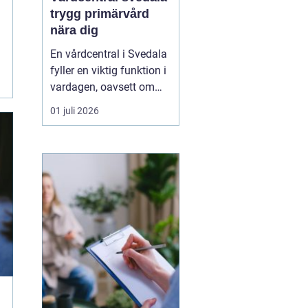
trygg primärvård
nära dig
En vårdcentral i Svedala
fyller en viktig funktion i
vardagen, oavsett om
det handlar om akuta
01 juli 2026
infektioner, långvariga
sjukdomar eller frågor
kring barnhälsa och
graviditet. När vården
samlas under ett tak blir
vägen mellan olika
mottagningar kortare...