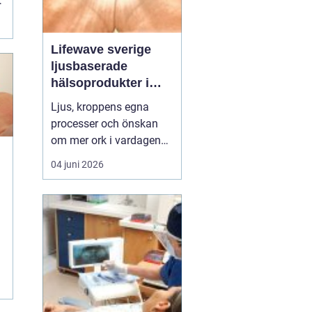
Lifewave sverige
ljusbaserade
hälsoprodukter i
fokus
Ljus, kroppens egna
processer och önskan
om mer ork i vardagen
möts i ett växande
04 juni 2026
intresse för fototerapi
e
och hälsopatchar. I
Sverige söker många
efter skonsamma
metoder som kan stödja
l
återhämtning, energi och
allmänt välbefinnande
utan ingrepp eller...