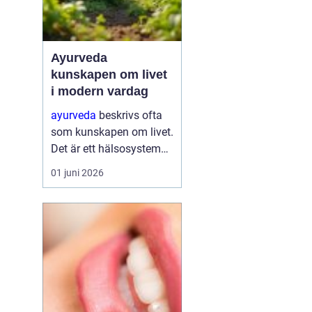
Ayurveda
kunskapen om livet
i modern vardag
ayurveda
beskrivs ofta
som kunskapen om livet.
Det är ett hälsosystem
som betonar balans,
01 juni 2026
helhet och samspelet
mellan kropp, sinne och
omgivning. I stället för
att bara fokusera på
symtom försöker
ayurve...