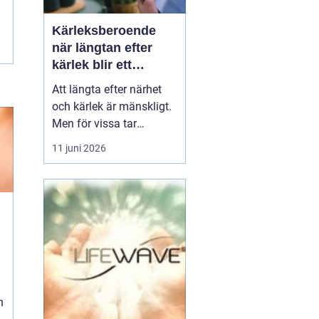
Kärleksberoende
när längtan efter
kärlek blir ett
beroende
Att längta efter närhet
och kärlek är mänskligt.
Men för vissa tar
längtan över helt.
11 juni 2026
Relationer, förälskelser
och fantasier om den
rätta blir viktigare än
jobb, vänner, hälsa och
till och med den egna
säkerheten. Då handlar
n
det inte längre bara om
s...
h