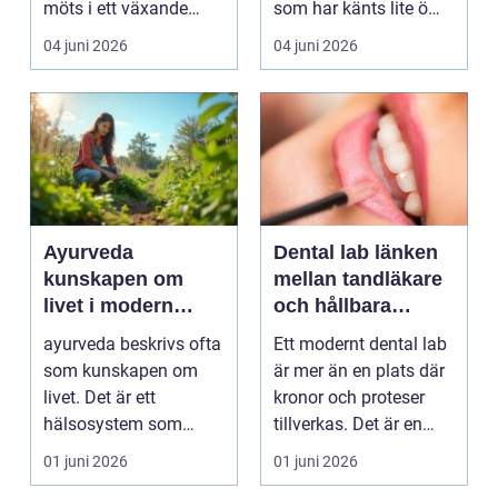
möts i ett växande
som har känts lite öm
intresse för fotot...
kan plötsligt göra så
04 juni 2026
04 juni 2026
on...
Ayurveda
Dental lab länken
kunskapen om
mellan tandläkare
livet i modern
och hållbara
vardag
leenden
ayurveda beskrivs ofta
Ett modernt dental lab
som kunskapen om
är mer än en plats där
livet. Det är ett
kronor och proteser
hälsosystem som
tillverkas. Det är en
betonar balans, helhet
teknisk och ...
01 juni 2026
01 juni 2026
och...