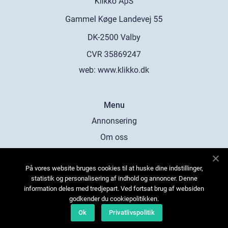
web:
www.klikko.dk
Menu
Annonsering
Om oss
Cookies
På vores website bruges cookies til at huske dine indstillinger,
Kontakta oss
statistik og personalisering af indhold og annoncer. Denne
Sitemap
information deles med tredjepart. Ved fortsat brug af websiden
godkender du cookiepolitikken.
Ok
Privatlivspolitik