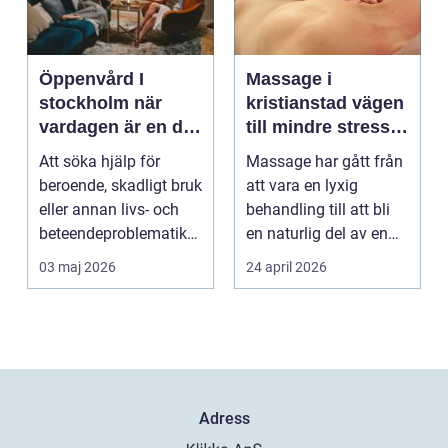
Öppenvård I
Massage i
stockholm när
kristianstad vägen
vardagen är en del
till mindre stress
av behandlingen
och mer energi i
Att söka hjälp för
Massage har gått från
vardagen
beroende, skadligt bruk
att vara en lyxig
eller annan livs- och
behandling till att bli
beteendeproblematik
en naturlig del av en
är ett stort st...
hållbar livsst...
03 maj 2026
24 april 2026
Adress