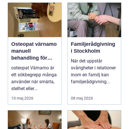
Osteopat värnamo
Familjerådgivning
manuell
i Stockholm
behandling för
När det uppstår
minskad smärta
osteopat Värnamo är
svårigheter i relationer
och Ökad rörlighet
ett sökbegrepp många
inom en familj kan
använder när smärta,
familjerådgivning...
stelhet eller
återkommande värk
10 maj 2026
08 maj 2026
börjar...