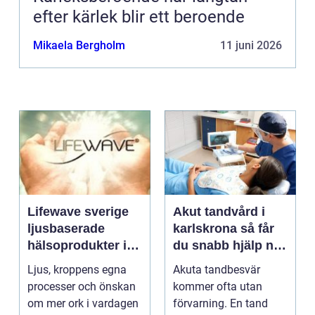
efter kärlek blir ett beroende
Mikaela Bergholm
11 juni 2026
Lifewave sverige
Akut tandvård i
ljusbaserade
karlskrona så får
hälsoprodukter i
du snabb hjälp när
fokus
tanden krisar
Ljus, kroppens egna
Akuta tandbesvär
processer och önskan
kommer ofta utan
om mer ork i vardagen
förvarning. En tand