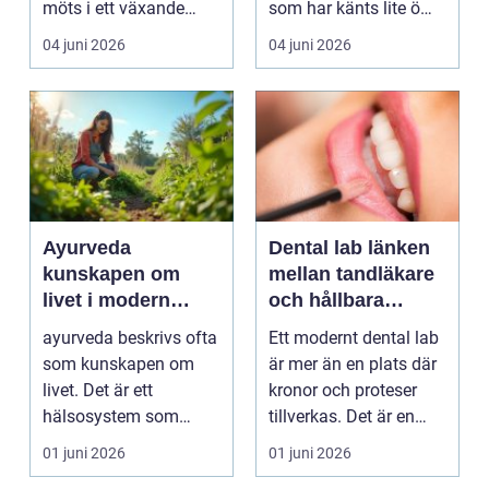
möts i ett växande
som har känts lite öm
intresse för fotot...
kan plötsligt göra så
04 juni 2026
04 juni 2026
on...
Ayurveda
Dental lab länken
kunskapen om
mellan tandläkare
livet i modern
och hållbara
vardag
leenden
ayurveda beskrivs ofta
Ett modernt dental lab
som kunskapen om
är mer än en plats där
livet. Det är ett
kronor och proteser
hälsosystem som
tillverkas. Det är en
betonar balans, helhet
teknisk och ...
01 juni 2026
01 juni 2026
och...