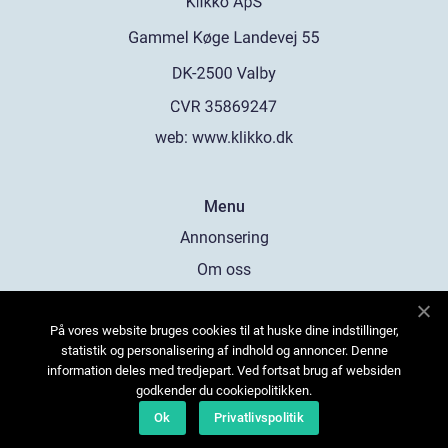
web:
www.klikko.dk
Menu
Annonsering
Om oss
Cookies
På vores website bruges cookies til at huske dine indstillinger,
Kontakta oss
statistik og personalisering af indhold og annoncer. Denne
Sitemap
information deles med tredjepart. Ved fortsat brug af websiden
godkender du cookiepolitikken.
Ok
Privatlivspolitik