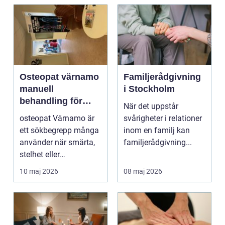
Osteopat värnamo
Familjerådgivning
manuell
i Stockholm
behandling för
När det uppstår
minskad smärta
osteopat Värnamo är
svårigheter i relationer
och Ökad rörlighet
ett sökbegrepp många
inom en familj kan
använder när smärta,
familjerådgivning...
stelhet eller
återkommande värk
10 maj 2026
08 maj 2026
börjar...