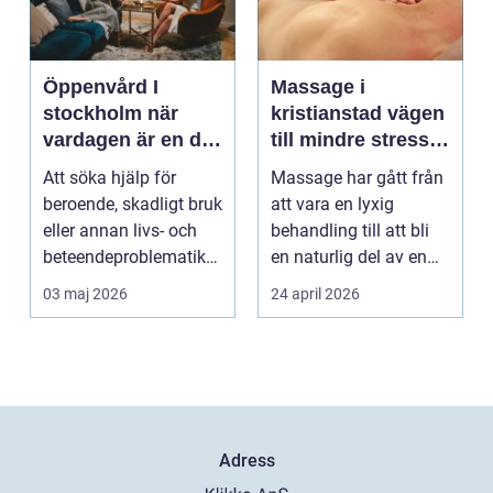
Öppenvård I
Massage i
stockholm när
kristianstad vägen
vardagen är en del
till mindre stress
av behandlingen
och mer energi i
Att söka hjälp för
Massage har gått från
vardagen
beroende, skadligt bruk
att vara en lyxig
eller annan livs- och
behandling till att bli
beteendeproblematik
en naturlig del av en
är ett stort st...
hållbar livsst...
03 maj 2026
24 april 2026
Adress