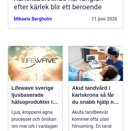
efter kärlek blir ett beroende
Mikaela Bergholm
11 juni 2026
Lifewave sverige
Akut tandvård i
ljusbaserade
karlskrona så får
hälsoprodukter i
du snabb hjälp när
fokus
tanden krisar
Ljus, kroppens egna
Akuta tandbesvär
processer och önskan
kommer ofta utan
om mer ork i vardagen
förvarning. En tand