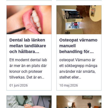
Dental lab länken
Osteopat värnamo
mellan tandläkare
manuell
och hållbara
behandling för
leenden
minskad smärta
Ett modernt dental lab
osteopat Värnamo är
och Ökad rörlighet
är mer än en plats där
ett sökbegrepp många
kronor och proteser
använder när smärta,
tillverkas. Det är en
stelhet eller
teknisk och ...
återkommande värk
01 juni 2026
10 maj 2026
börjar...