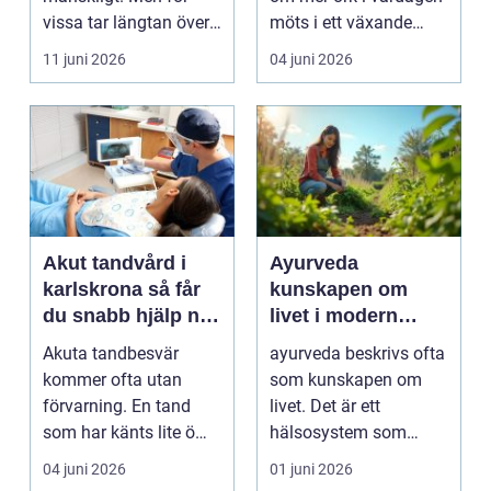
vissa tar längtan över
möts i ett växande
helt. Relationer, fö...
intresse för fotot...
11 juni 2026
04 juni 2026
Akut tandvård i
Ayurveda
karlskrona så får
kunskapen om
du snabb hjälp när
livet i modern
tanden krisar
vardag
Akuta tandbesvär
ayurveda beskrivs ofta
kommer ofta utan
som kunskapen om
förvarning. En tand
livet. Det är ett
som har känts lite öm
hälsosystem som
kan plötsligt göra så
betonar balans, helhet
04 juni 2026
01 juni 2026
on...
och...