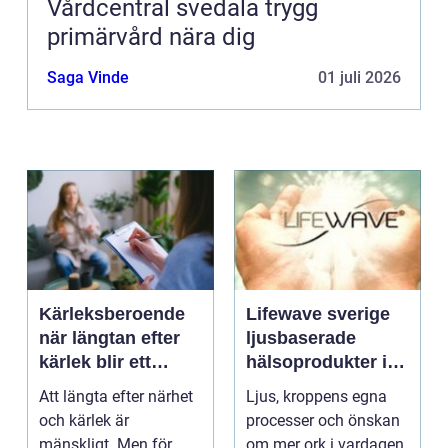
Vårdcentral svedala trygg
primärvård nära dig
Saga Vinde
01 juli 2026
Kärleksberoende
Lifewave sverige
när längtan efter
ljusbaserade
kärlek blir ett
hälsoprodukter i
beroende
fokus
Att längta efter närhet
Ljus, kroppens egna
och kärlek är
processer och önskan
mänskligt. Men för
om mer ork i vardagen