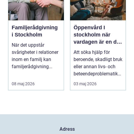
Familjerådgivning
Öppenvård I
i Stockholm
stockholm när
vardagen är en del
När det uppstår
av behandlingen
svårigheter i relationer
Att söka hjälp för
inom en familj kan
beroende, skadligt bruk
familjerådgivning...
eller annan livs- och
beteendeproblematik
är ett stort st...
08 maj 2026
03 maj 2026
Adress