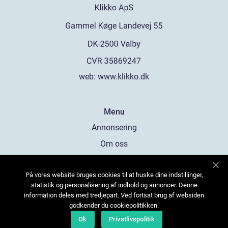
web:
www.klikko.dk
Menu
Annonsering
Om oss
Cookies
På vores website bruges cookies til at huske dine indstillinger,
Kontakta oss
statistik og personalisering af indhold og annoncer. Denne
Sitemap
information deles med tredjepart. Ved fortsat brug af websiden
godkender du cookiepolitikken.
Ok
Privatlivspolitik