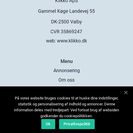
web:
www.klikko.dk
Menu
Annonsering
Om oss
Cookies
På vores website bruges cookies til at huske dine indstillinger,
Kontakta oss
statistik og personalisering af indhold og annoncer. Denne
Sitemap
information deles med tredjepart. Ved fortsat brug af websiden
godkender du cookiepolitikken.
Ok
Privatlivspolitik