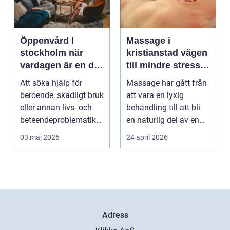
Öppenvård I
Massage i
stockholm när
kristianstad vägen
vardagen är en del
till mindre stress
av behandlingen
och mer energi i
Att söka hjälp för
Massage har gått från
vardagen
beroende, skadligt bruk
att vara en lyxig
eller annan livs- och
behandling till att bli
beteendeproblematik
en naturlig del av en
är ett stort st...
hållbar livsst...
03 maj 2026
24 april 2026
Adress