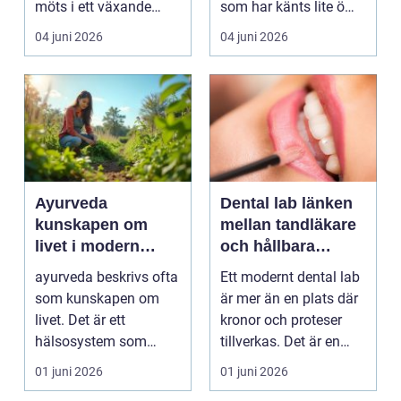
möts i ett växande
som har känts lite öm
intresse för fotot...
kan plötsligt göra så
04 juni 2026
04 juni 2026
on...
Ayurveda
Dental lab länken
kunskapen om
mellan tandläkare
livet i modern
och hållbara
vardag
leenden
ayurveda beskrivs ofta
Ett modernt dental lab
som kunskapen om
är mer än en plats där
livet. Det är ett
kronor och proteser
hälsosystem som
tillverkas. Det är en
betonar balans, helhet
teknisk och ...
01 juni 2026
01 juni 2026
och...