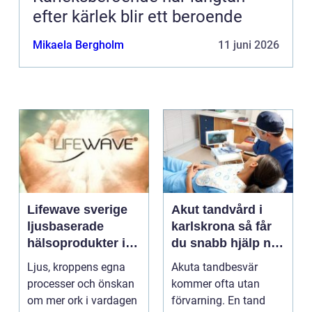
efter kärlek blir ett beroende
Mikaela Bergholm
11 juni 2026
Lifewave sverige
Akut tandvård i
ljusbaserade
karlskrona så får
hälsoprodukter i
du snabb hjälp när
fokus
tanden krisar
Ljus, kroppens egna
Akuta tandbesvär
processer och önskan
kommer ofta utan
om mer ork i vardagen
förvarning. En tand