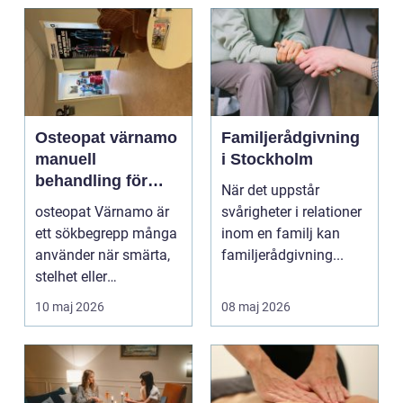
Osteopat värnamo
Familjerådgivning
manuell
i Stockholm
behandling för
När det uppstår
minskad smärta
osteopat Värnamo är
svårigheter i relationer
och Ökad rörlighet
ett sökbegrepp många
inom en familj kan
använder när smärta,
familjerådgivning...
stelhet eller
återkommande värk
10 maj 2026
08 maj 2026
börjar...