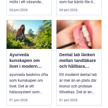
möts i ett växande
som har känts lite öm
intresse för fotot...
kan plötsligt göra så
04 juni 2026
04 juni 2026
on...
Ayurveda
Dental lab länken
kunskapen om
mellan tandläkare
livet i modern
och hållbara
vardag
leenden
ayurveda beskrivs ofta
Ett modernt dental lab
som kunskapen om
är mer än en plats där
livet. Det är ett
kronor och proteser
hälsosystem som
tillverkas. Det är en
betonar balans, helhet
teknisk och ...
01 juni 2026
01 juni 2026
och...