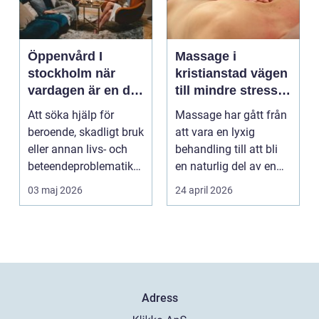
Öppenvård I
Massage i
stockholm när
kristianstad vägen
vardagen är en del
till mindre stress
av behandlingen
och mer energi i
Att söka hjälp för
Massage har gått från
vardagen
beroende, skadligt bruk
att vara en lyxig
eller annan livs- och
behandling till att bli
beteendeproblematik
en naturlig del av en
är ett stort st...
hållbar livsst...
03 maj 2026
24 april 2026
Adress