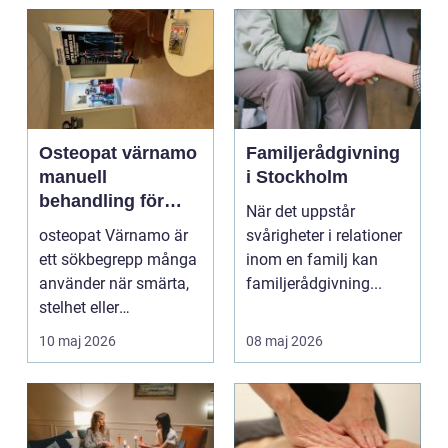
Osteopat värnamo
Familjerådgivning
manuell
i Stockholm
behandling för
När det uppstår
minskad smärta
osteopat Värnamo är
svårigheter i relationer
och Ökad rörlighet
ett sökbegrepp många
inom en familj kan
använder när smärta,
familjerådgivning...
stelhet eller
återkommande värk
10 maj 2026
08 maj 2026
börjar...