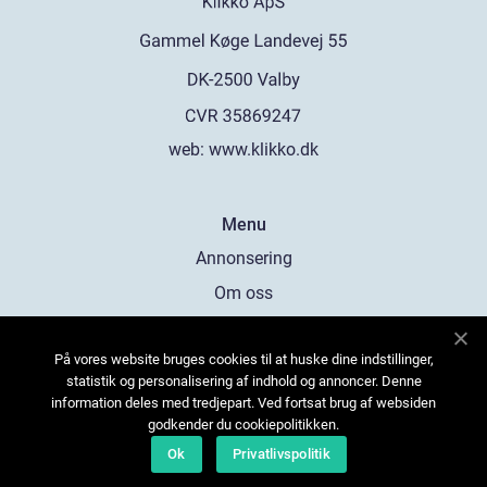
web:
www.klikko.dk
Menu
Annonsering
Om oss
Cookies
På vores website bruges cookies til at huske dine indstillinger,
Kontakta oss
statistik og personalisering af indhold og annoncer. Denne
Sitemap
information deles med tredjepart. Ved fortsat brug af websiden
godkender du cookiepolitikken.
Ok
Privatlivspolitik