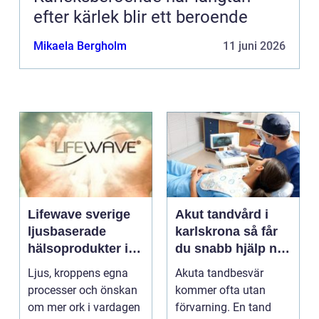
efter kärlek blir ett beroende
Mikaela Bergholm
11 juni 2026
Lifewave sverige
Akut tandvård i
ljusbaserade
karlskrona så får
hälsoprodukter i
du snabb hjälp när
fokus
tanden krisar
Ljus, kroppens egna
Akuta tandbesvär
processer och önskan
kommer ofta utan
om mer ork i vardagen
förvarning. En tand