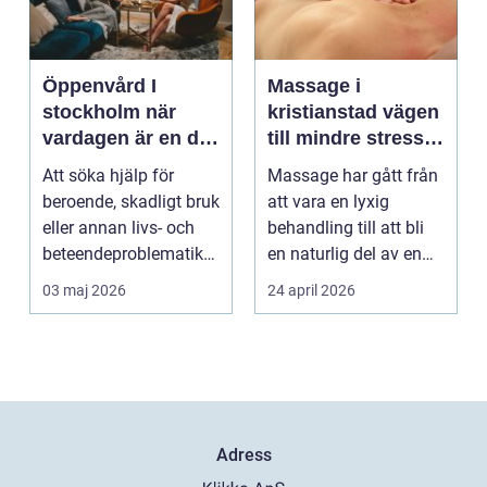
Öppenvård I
Massage i
stockholm när
kristianstad vägen
vardagen är en del
till mindre stress
av behandlingen
och mer energi i
Att söka hjälp för
Massage har gått från
vardagen
beroende, skadligt bruk
att vara en lyxig
eller annan livs- och
behandling till att bli
beteendeproblematik
en naturlig del av en
är ett stort st...
hållbar livsst...
03 maj 2026
24 april 2026
Adress