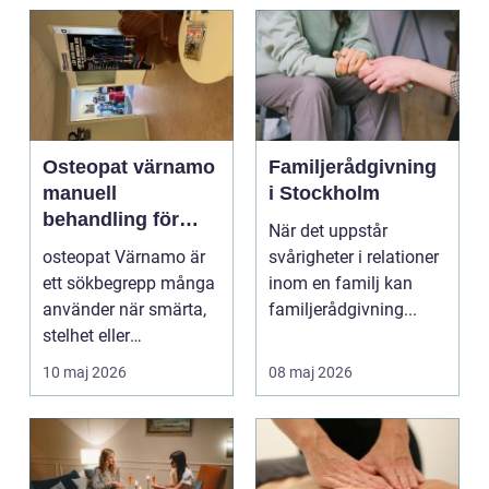
Osteopat värnamo
Familjerådgivning
manuell
i Stockholm
behandling för
När det uppstår
minskad smärta
osteopat Värnamo är
svårigheter i relationer
och Ökad rörlighet
ett sökbegrepp många
inom en familj kan
använder när smärta,
familjerådgivning...
stelhet eller
återkommande värk
10 maj 2026
08 maj 2026
börjar...