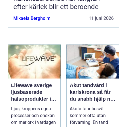
efter kärlek blir ett beroende
Mikaela Bergholm
11 juni 2026
Lifewave sverige
Akut tandvård i
ljusbaserade
karlskrona så får
hälsoprodukter i
du snabb hjälp när
fokus
tanden krisar
Ljus, kroppens egna
Akuta tandbesvär
processer och önskan
kommer ofta utan
om mer ork i vardagen
förvarning. En tand