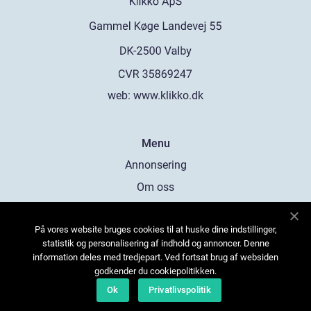
web:
www.klikko.dk
Menu
Annonsering
Om oss
Cookies
På vores website bruges cookies til at huske dine indstillinger,
Kontakta oss
statistik og personalisering af indhold og annoncer. Denne
Sitemap
information deles med tredjepart. Ved fortsat brug af websiden
godkender du cookiepolitikken.
Ok
Privatlivspolitik