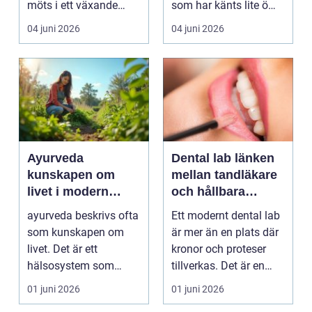
möts i ett växande
som har känts lite öm
intresse för fotot...
kan plötsligt göra så
04 juni 2026
04 juni 2026
on...
Ayurveda
Dental lab länken
kunskapen om
mellan tandläkare
livet i modern
och hållbara
vardag
leenden
ayurveda beskrivs ofta
Ett modernt dental lab
som kunskapen om
är mer än en plats där
livet. Det är ett
kronor och proteser
hälsosystem som
tillverkas. Det är en
betonar balans, helhet
teknisk och ...
01 juni 2026
01 juni 2026
och...