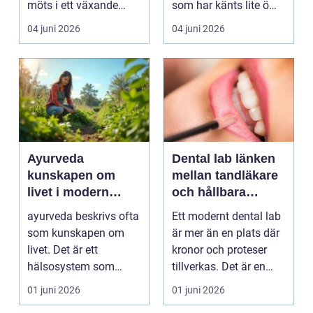
möts i ett växande
som har känts lite öm
intresse för fotot...
kan plötsligt göra så
04 juni 2026
04 juni 2026
on...
Ayurveda
Dental lab länken
kunskapen om
mellan tandläkare
livet i modern
och hållbara
vardag
leenden
ayurveda beskrivs ofta
Ett modernt dental lab
som kunskapen om
är mer än en plats där
livet. Det är ett
kronor och proteser
hälsosystem som
tillverkas. Det är en
betonar balans, helhet
teknisk och ...
01 juni 2026
01 juni 2026
och...