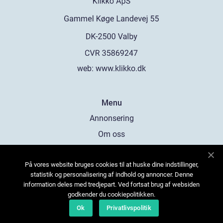
web:
www.klikko.dk
Menu
Annonsering
Om oss
Cookies
På vores website bruges cookies til at huske dine indstillinger,
Kontakta oss
statistik og personalisering af indhold og annoncer. Denne
Sitemap
information deles med tredjepart. Ved fortsat brug af websiden
godkender du cookiepolitikken.
Ok
Privatlivspolitik