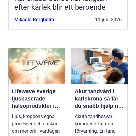
efter kärlek blir ett beroende
Mikaela Bergholm
11 juni 2026
Lifewave sverige
Akut tandvård i
ljusbaserade
karlskrona så får
hälsoprodukter i
du snabb hjälp när
fokus
tanden krisar
Ljus, kroppens egna
Akuta tandbesvär
processer och önskan
kommer ofta utan
om mer ork i vardagen
förvarning. En tand