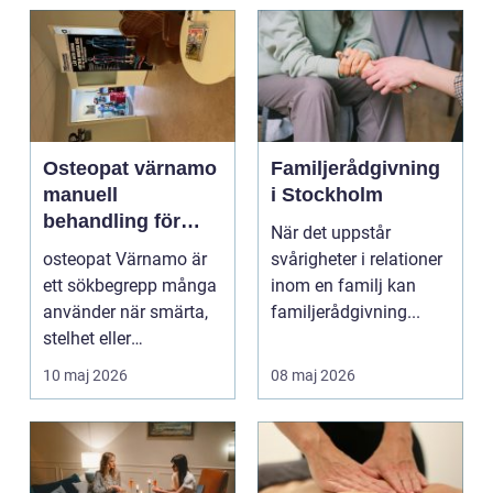
Osteopat värnamo
Familjerådgivning
manuell
i Stockholm
behandling för
När det uppstår
minskad smärta
osteopat Värnamo är
svårigheter i relationer
och Ökad rörlighet
ett sökbegrepp många
inom en familj kan
använder när smärta,
familjerådgivning...
stelhet eller
återkommande värk
10 maj 2026
08 maj 2026
börjar...