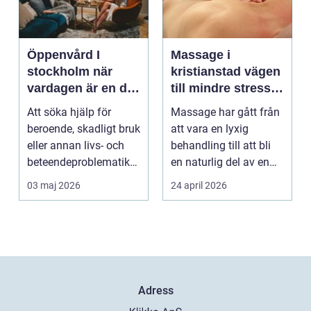
Öppenvård I
Massage i
stockholm när
kristianstad vägen
vardagen är en del
till mindre stress
av behandlingen
och mer energi i
Att söka hjälp för
Massage har gått från
vardagen
beroende, skadligt bruk
att vara en lyxig
eller annan livs- och
behandling till att bli
beteendeproblematik
en naturlig del av en
är ett stort st...
hållbar livsst...
03 maj 2026
24 april 2026
Adress