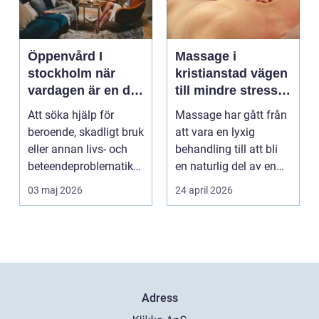
Öppenvård I
Massage i
stockholm när
kristianstad vägen
vardagen är en del
till mindre stress
av behandlingen
och mer energi i
Att söka hjälp för
Massage har gått från
vardagen
beroende, skadligt bruk
att vara en lyxig
eller annan livs- och
behandling till att bli
beteendeproblematik
en naturlig del av en
är ett stort st...
hållbar livsst...
03 maj 2026
24 april 2026
Adress