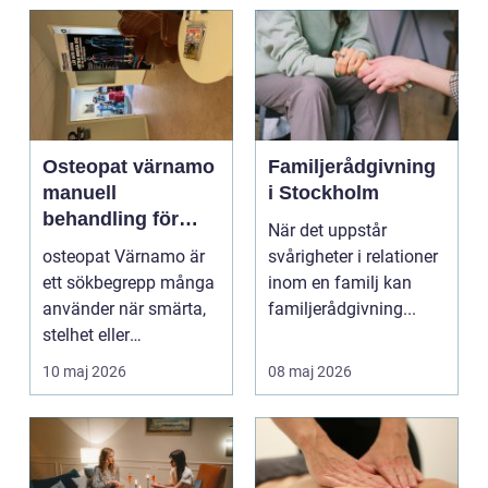
Osteopat värnamo
Familjerådgivning
manuell
i Stockholm
behandling för
När det uppstår
minskad smärta
osteopat Värnamo är
svårigheter i relationer
och Ökad rörlighet
ett sökbegrepp många
inom en familj kan
använder när smärta,
familjerådgivning...
stelhet eller
återkommande värk
10 maj 2026
08 maj 2026
börjar...