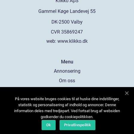
web:
www.klikko.dk
Menu
Annonsering
Om oss
Cookies
På vores website bruges cookies til at huske dine indstillinger,
Kontakta oss
statistik og personalisering af indhold og annoncer. Denne
Sitemap
information deles med tredjepart. Ved fortsat brug af websiden
godkender du cookiepolitikken.
Ok
Privatlivspolitik