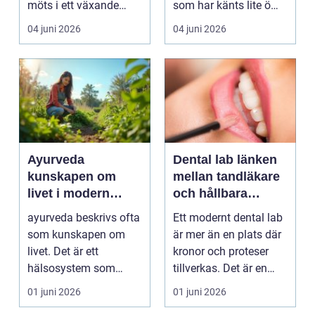
möts i ett växande
som har känts lite öm
intresse för fotot...
kan plötsligt göra så
04 juni 2026
04 juni 2026
on...
Ayurveda
Dental lab länken
kunskapen om
mellan tandläkare
livet i modern
och hållbara
vardag
leenden
ayurveda beskrivs ofta
Ett modernt dental lab
som kunskapen om
är mer än en plats där
livet. Det är ett
kronor och proteser
hälsosystem som
tillverkas. Det är en
betonar balans, helhet
teknisk och ...
01 juni 2026
01 juni 2026
och...