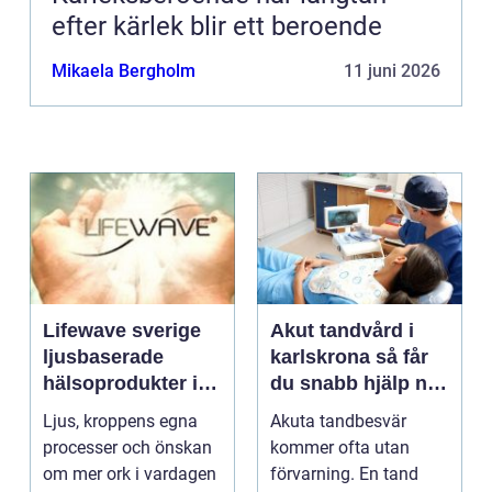
efter kärlek blir ett beroende
Mikaela Bergholm
11 juni 2026
Lifewave sverige
Akut tandvård i
ljusbaserade
karlskrona så får
hälsoprodukter i
du snabb hjälp när
fokus
tanden krisar
Ljus, kroppens egna
Akuta tandbesvär
processer och önskan
kommer ofta utan
om mer ork i vardagen
förvarning. En tand