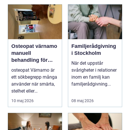
Osteopat värnamo
Familjerådgivning
manuell
i Stockholm
behandling för
När det uppstår
minskad smärta
osteopat Värnamo är
svårigheter i relationer
och Ökad rörlighet
ett sökbegrepp många
inom en familj kan
använder när smärta,
familjerådgivning...
stelhet eller
återkommande värk
10 maj 2026
08 maj 2026
börjar...