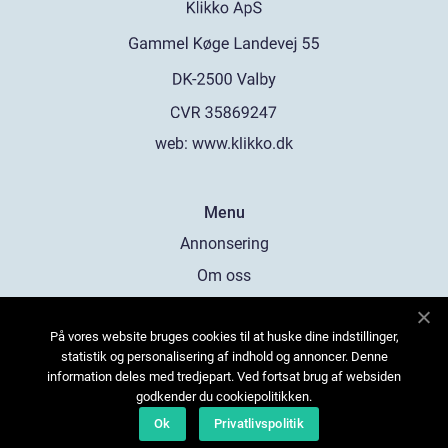
web:
www.klikko.dk
Menu
Annonsering
Om oss
Cookies
På vores website bruges cookies til at huske dine indstillinger,
Kontakta oss
statistik og personalisering af indhold og annoncer. Denne
Sitemap
information deles med tredjepart. Ved fortsat brug af websiden
godkender du cookiepolitikken.
Ok
Privatlivspolitik