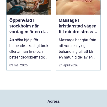
Öppenvård I
Massage i
stockholm när
kristianstad vägen
vardagen är en del
till mindre stress
av behandlingen
och mer energi i
Att söka hjälp för
Massage har gått från
vardagen
beroende, skadligt bruk
att vara en lyxig
eller annan livs- och
behandling till att bli
beteendeproblematik
en naturlig del av en
är ett stort st...
hållbar livsst...
03 maj 2026
24 april 2026
Adress