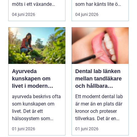
möts i ett växande
som har känts lite öm
intresse för fotot...
kan plötsligt göra så
04 juni 2026
04 juni 2026
on...
Ayurveda
Dental lab länken
kunskapen om
mellan tandläkare
livet i modern
och hållbara
vardag
leenden
ayurveda beskrivs ofta
Ett modernt dental lab
som kunskapen om
är mer än en plats där
livet. Det är ett
kronor och proteser
hälsosystem som
tillverkas. Det är en
betonar balans, helhet
teknisk och ...
01 juni 2026
01 juni 2026
och...