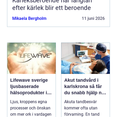
Kärleksberoende när längtan
efter kärlek blir ett beroende
Mikaela Bergholm
11 juni 2026
Lifewave sverige
Akut tandvård i
ljusbaserade
karlskrona så får
hälsoprodukter i
du snabb hjälp när
fokus
tanden krisar
Ljus, kroppens egna
Akuta tandbesvär
processer och önskan
kommer ofta utan
om mer ork i vardagen
förvarning. En tand