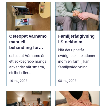
Osteopat värnamo
Familjerådgivning
manuell
i Stockholm
behandling för
När det uppstår
minskad smärta
osteopat Värnamo är
svårigheter i relationer
och Ökad rörlighet
ett sökbegrepp många
inom en familj kan
använder när smärta,
familjerådgivning...
stelhet eller
återkommande värk
10 maj 2026
08 maj 2026
börjar...