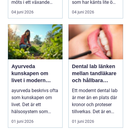
möts i ett växande
som har känts lite öm
intresse för fotot...
kan plötsligt göra så
04 juni 2026
04 juni 2026
on...
Ayurveda
Dental lab länken
kunskapen om
mellan tandläkare
livet i modern
och hållbara
vardag
leenden
ayurveda beskrivs ofta
Ett modernt dental lab
som kunskapen om
är mer än en plats där
livet. Det är ett
kronor och proteser
hälsosystem som
tillverkas. Det är en
betonar balans, helhet
teknisk och ...
01 juni 2026
01 juni 2026
och...