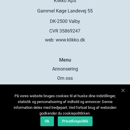
web:
www.klikko.dk
Menu
Annonsering
Om oss
Cookies
På vores website bruges cookies til at huske dine indstillinger,
Kontakta oss
statistik og personalisering af indhold og annoncer. Denne
Sitemap
information deles med tredjepart. Ved fortsat brug af websiden
godkender du cookiepolitikken.
Ok
Privatlivspolitik