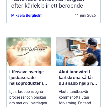
efter kärlek blir ett beroende
Mikaela Bergholm
11 juni 2026
Lifewave sverige
Akut tandvård i
ljusbaserade
karlskrona så får
hälsoprodukter i
du snabb hjälp när
fokus
tanden krisar
Ljus, kroppens egna
Akuta tandbesvär
processer och önskan
kommer ofta utan
om mer ork i vardagen
förvarning. En tand