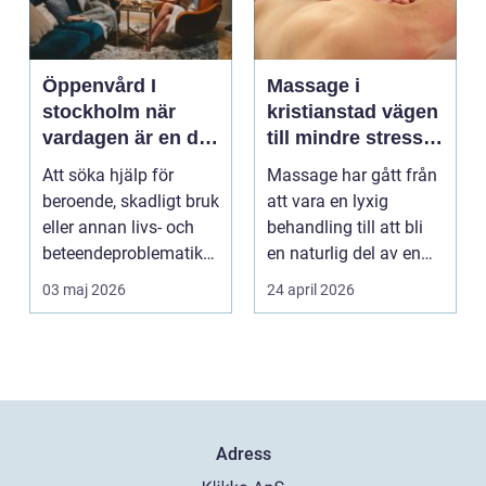
Öppenvård I
Massage i
stockholm när
kristianstad vägen
vardagen är en del
till mindre stress
av behandlingen
och mer energi i
Att söka hjälp för
Massage har gått från
vardagen
beroende, skadligt bruk
att vara en lyxig
eller annan livs- och
behandling till att bli
beteendeproblematik
en naturlig del av en
är ett stort st...
hållbar livsst...
03 maj 2026
24 april 2026
Adress