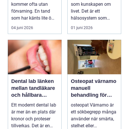
kommer ofta utan
som kunskapen om
förvarning. En tand
livet. Det är ett
som har känts lite öm
hälsosystem som
kan plötsligt göra så
betonar balans, helhet
04 juni 2026
01 juni 2026
on...
och...
Dental lab länken
Osteopat värnamo
mellan tandläkare
manuell
och hållbara
behandling för
leenden
minskad smärta
Ett modernt dental lab
osteopat Värnamo är
och Ökad rörlighet
är mer än en plats där
ett sökbegrepp många
kronor och proteser
använder när smärta,
tillverkas. Det är en
stelhet eller