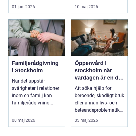
teknisk och ...
återkommande värk
01 juni 2026
10 maj 2026
börjar...
Familjerådgivning
Öppenvård I
i Stockholm
stockholm när
vardagen är en del
När det uppstår
av behandlingen
svårigheter i relationer
Att söka hjälp för
inom en familj kan
beroende, skadligt bruk
familjerådgivning...
eller annan livs- och
beteendeproblematik
är ett stort st...
08 maj 2026
03 maj 2026