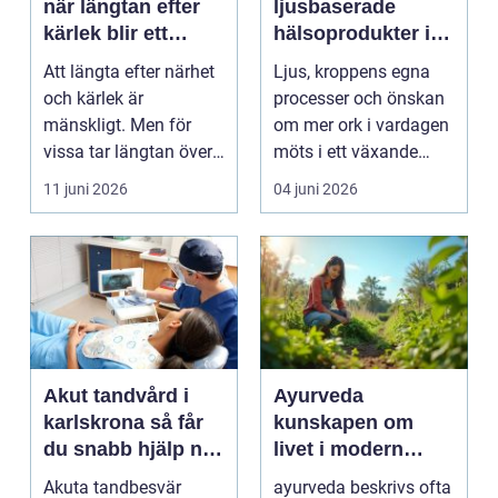
när längtan efter
ljusbaserade
kärlek blir ett
hälsoprodukter i
beroende
fokus
Att längta efter närhet
Ljus, kroppens egna
och kärlek är
processer och önskan
mänskligt. Men för
om mer ork i vardagen
vissa tar längtan över
möts i ett växande
helt. Relationer, fö...
intresse för fotot...
11 juni 2026
04 juni 2026
Akut tandvård i
Ayurveda
karlskrona så får
kunskapen om
du snabb hjälp när
livet i modern
tanden krisar
vardag
Akuta tandbesvär
ayurveda beskrivs ofta