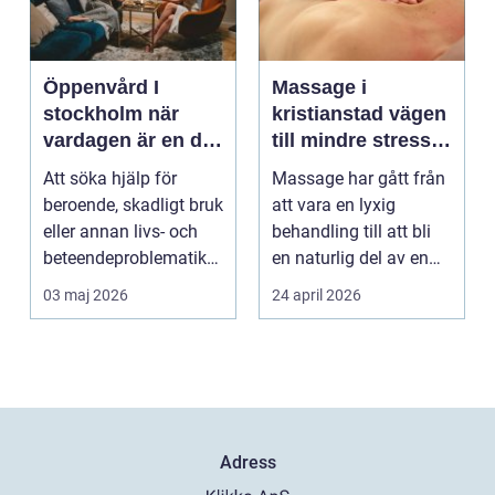
Öppenvård I
Massage i
stockholm när
kristianstad vägen
vardagen är en del
till mindre stress
av behandlingen
och mer energi i
Att söka hjälp för
Massage har gått från
vardagen
beroende, skadligt bruk
att vara en lyxig
eller annan livs- och
behandling till att bli
beteendeproblematik
en naturlig del av en
är ett stort st...
hållbar livsst...
03 maj 2026
24 april 2026
Adress