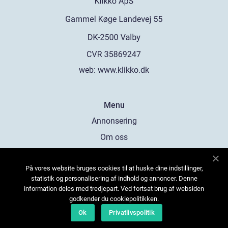
web:
www.klikko.dk
Menu
Annonsering
Om oss
Cookies
På vores website bruges cookies til at huske dine indstillinger,
Kontakta oss
statistik og personalisering af indhold og annoncer. Denne
Sitemap
information deles med tredjepart. Ved fortsat brug af websiden
godkender du cookiepolitikken.
Ok
Privatlivspolitik