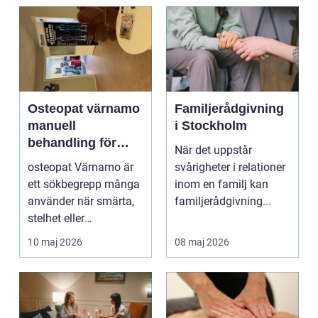
Osteopat värnamo
Familjerådgivning
manuell
i Stockholm
behandling för
När det uppstår
minskad smärta
osteopat Värnamo är
svårigheter i relationer
och Ökad rörlighet
ett sökbegrepp många
inom en familj kan
använder när smärta,
familjerådgivning...
stelhet eller
återkommande värk
10 maj 2026
08 maj 2026
börjar...