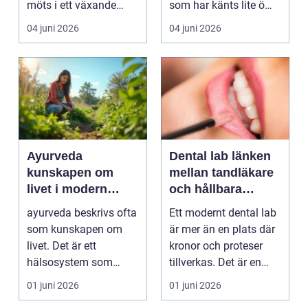
möts i ett växande
som har känts lite öm
intresse för fotot...
kan plötsligt göra så
04 juni 2026
04 juni 2026
on...
Ayurveda
Dental lab länken
kunskapen om
mellan tandläkare
livet i modern
och hållbara
vardag
leenden
ayurveda beskrivs ofta
Ett modernt dental lab
som kunskapen om
är mer än en plats där
livet. Det är ett
kronor och proteser
hälsosystem som
tillverkas. Det är en
betonar balans, helhet
teknisk och ...
01 juni 2026
01 juni 2026
och...