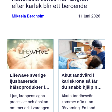
efter kärlek blir ett beroende
Mikaela Bergholm
11 juni 2026
Lifewave sverige
Akut tandvård i
ljusbaserade
karlskrona så får
hälsoprodukter i
du snabb hjälp när
fokus
tanden krisar
Ljus, kroppens egna
Akuta tandbesvär
processer och önskan
kommer ofta utan
om mer ork i vardagen
förvarning. En tand