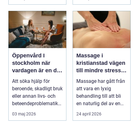
börjar...
Öppenvård I
Massage i
stockholm när
kristianstad vägen
vardagen är en del
till mindre stress
av behandlingen
och mer energi i
Att söka hjälp för
Massage har gått från
vardagen
beroende, skadligt bruk
att vara en lyxig
eller annan livs- och
behandling till att bli
beteendeproblematik
en naturlig del av en
är ett stort st...
hållbar livsst...
03 maj 2026
24 april 2026