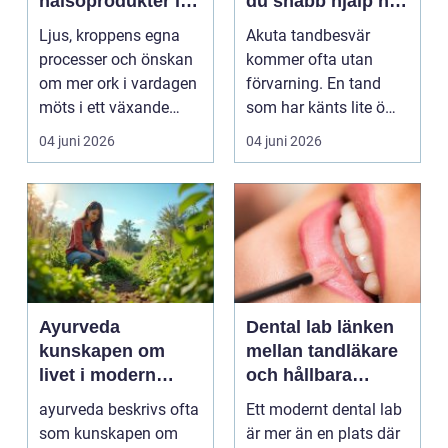
hälsoprodukter i
du snabb hjälp när
fokus
tanden krisar
Ljus, kroppens egna
Akuta tandbesvär
processer och önskan
kommer ofta utan
om mer ork i vardagen
förvarning. En tand
möts i ett växande
som har känts lite öm
intresse för fotot...
kan plötsligt göra så
04 juni 2026
04 juni 2026
on...
Ayurveda
Dental lab länken
kunskapen om
mellan tandläkare
livet i modern
och hållbara
vardag
leenden
ayurveda beskrivs ofta
Ett modernt dental lab
som kunskapen om
är mer än en plats där