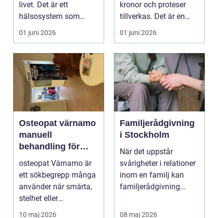
livet. Det är ett
kronor och proteser
hälsosystem som
tillverkas. Det är en
betonar balans, helhet
teknisk och ...
01 juni 2026
01 juni 2026
och...
Osteopat värnamo
Familjerådgivning
manuell
i Stockholm
behandling för
När det uppstår
minskad smärta
osteopat Värnamo är
svårigheter i relationer
och Ökad rörlighet
ett sökbegrepp många
inom en familj kan
använder när smärta,
familjerådgivning...
stelhet eller
återkommande värk
10 maj 2026
08 maj 2026