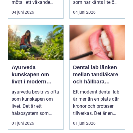
möts i ett växande
som har känts lite öm
intresse för fotot...
kan plötsligt göra så
04 juni 2026
04 juni 2026
on...
Ayurveda
Dental lab länken
kunskapen om
mellan tandläkare
livet i modern
och hållbara
vardag
leenden
ayurveda beskrivs ofta
Ett modernt dental lab
som kunskapen om
är mer än en plats där
livet. Det är ett
kronor och proteser
hälsosystem som
tillverkas. Det är en
betonar balans, helhet
teknisk och ...
01 juni 2026
01 juni 2026
och...