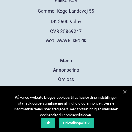
web:
www.klikko.dk
Menu
Annonsering
Om oss
Cookies
På vores website bruges cookies til at huske dine indstillinger,
Kontakta oss
statistik og personalisering af indhold og annoncer. Denne
Sitemap
information deles med tredjepart. Ved fortsat brug af websiden
godkender du cookiepolitikken.
Ok
Privatlivspolitik