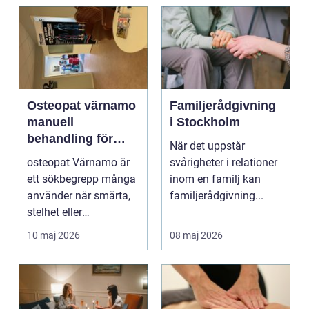
Osteopat värnamo
Familjerådgivning
manuell
i Stockholm
behandling för
När det uppstår
minskad smärta
osteopat Värnamo är
svårigheter i relationer
och Ökad rörlighet
ett sökbegrepp många
inom en familj kan
använder när smärta,
familjerådgivning...
stelhet eller
återkommande värk
10 maj 2026
08 maj 2026
börjar...