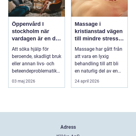
Öppenvård I
Massage i
stockholm när
kristianstad vägen
vardagen är en del
till mindre stress
av behandlingen
och mer energi i
Att söka hjälp för
Massage har gått från
vardagen
beroende, skadligt bruk
att vara en lyxig
eller annan livs- och
behandling till att bli
beteendeproblematik
en naturlig del av en
är ett stort st...
hållbar livsst...
03 maj 2026
24 april 2026
Adress