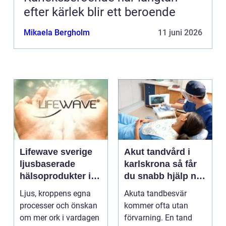
efter kärlek blir ett beroende
Mikaela Bergholm
11 juni 2026
Lifewave sverige
Akut tandvård i
ljusbaserade
karlskrona så får
hälsoprodukter i
du snabb hjälp när
fokus
tanden krisar
Ljus, kroppens egna
Akuta tandbesvär
processer och önskan
kommer ofta utan
om mer ork i vardagen
förvarning. En tand