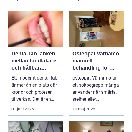
on...
och...
Dental lab länken
Osteopat värnamo
mellan tandläkare
manuell
och hållbara
behandling för
leenden
minskad smärta
Ett modernt dental lab
osteopat Värnamo är
och Ökad rörlighet
är mer än en plats där
ett sökbegrepp många
kronor och proteser
använder när smärta,
tillverkas. Det är en
stelhet eller
teknisk och ...
återkommande värk
01 juni 2026
10 maj 2026
börjar...