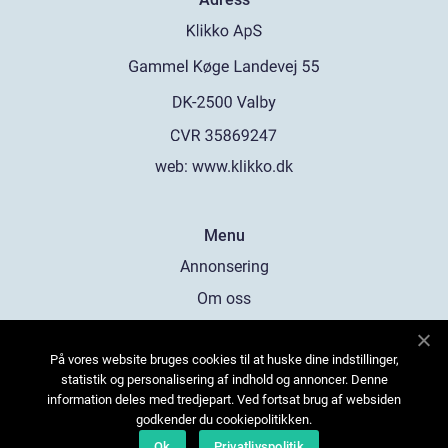
web:
www.klikko.dk
Menu
Annonsering
Om oss
Cookies
På vores website bruges cookies til at huske dine indstillinger,
Kontakta oss
statistik og personalisering af indhold og annoncer. Denne
Sitemap
information deles med tredjepart. Ved fortsat brug af websiden
godkender du cookiepolitikken.
Ok
Privatlivspolitik