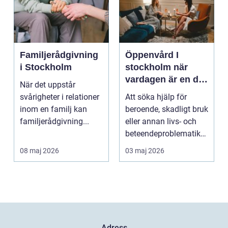
Familjerådgivning
Öppenvård I
i Stockholm
stockholm när
vardagen är en del
När det uppstår
av behandlingen
svårigheter i relationer
Att söka hjälp för
inom en familj kan
beroende, skadligt bruk
familjerådgivning...
eller annan livs- och
beteendeproblematik
är ett stort st...
08 maj 2026
03 maj 2026
Adress