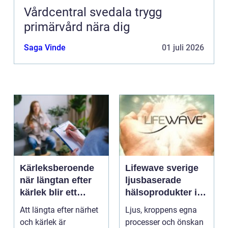
Vårdcentral svedala trygg
primärvård nära dig
Saga Vinde
01 juli 2026
Kärleksberoende
Lifewave sverige
när längtan efter
ljusbaserade
kärlek blir ett
hälsoprodukter i
beroende
fokus
Att längta efter närhet
Ljus, kroppens egna
och kärlek är
processer och önskan