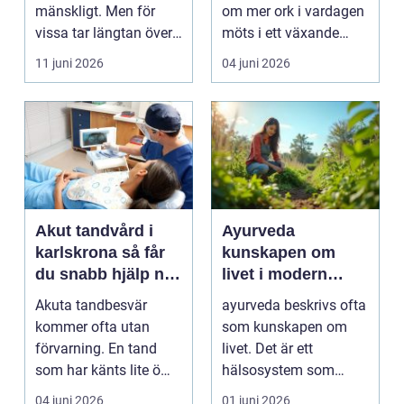
mänskligt. Men för
om mer ork i vardagen
vissa tar längtan över
möts i ett växande
helt. Relationer, fö...
intresse för fotot...
11 juni 2026
04 juni 2026
Akut tandvård i
Ayurveda
karlskrona så får
kunskapen om
du snabb hjälp när
livet i modern
tanden krisar
vardag
Akuta tandbesvär
ayurveda beskrivs ofta
kommer ofta utan
som kunskapen om
förvarning. En tand
livet. Det är ett
som har känts lite öm
hälsosystem som
kan plötsligt göra så
betonar balans, helhet
04 juni 2026
01 juni 2026