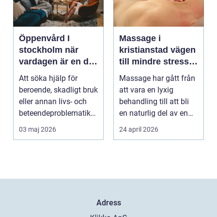
Öppenvård I
Massage i
stockholm när
kristianstad vägen
vardagen är en del
till mindre stress
av behandlingen
och mer energi i
Att söka hjälp för
Massage har gått från
vardagen
beroende, skadligt bruk
att vara en lyxig
eller annan livs- och
behandling till att bli
beteendeproblematik
en naturlig del av en
är ett stort st...
hållbar livsst...
03 maj 2026
24 april 2026
Adress