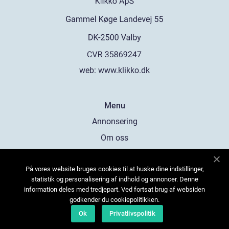
web:
www.klikko.dk
Menu
Annonsering
Om oss
Cookies
På vores website bruges cookies til at huske dine indstillinger,
Kontakta oss
statistik og personalisering af indhold og annoncer. Denne
Sitemap
information deles med tredjepart. Ved fortsat brug af websiden
godkender du cookiepolitikken.
Ok
Privatlivspolitik