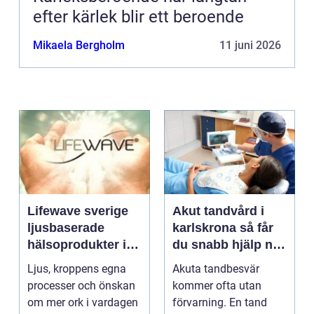
efter kärlek blir ett beroende
Mikaela Bergholm
11 juni 2026
Lifewave sverige
Akut tandvård i
ljusbaserade
karlskrona så får
hälsoprodukter i
du snabb hjälp när
fokus
tanden krisar
Ljus, kroppens egna
Akuta tandbesvär
processer och önskan
kommer ofta utan
om mer ork i vardagen
förvarning. En tand