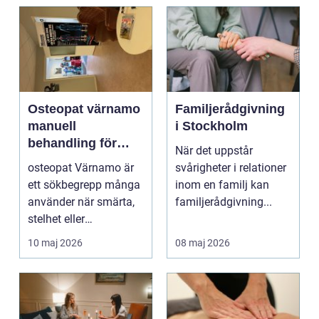
Osteopat värnamo
Familjerådgivning
manuell
i Stockholm
behandling för
När det uppstår
minskad smärta
osteopat Värnamo är
svårigheter i relationer
och Ökad rörlighet
ett sökbegrepp många
inom en familj kan
använder när smärta,
familjerådgivning...
stelhet eller
återkommande värk
10 maj 2026
08 maj 2026
börjar...