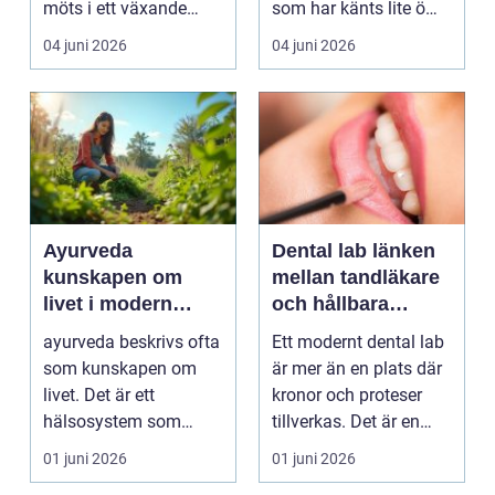
möts i ett växande
som har känts lite öm
intresse för fotot...
kan plötsligt göra så
04 juni 2026
04 juni 2026
on...
Ayurveda
Dental lab länken
kunskapen om
mellan tandläkare
livet i modern
och hållbara
vardag
leenden
ayurveda beskrivs ofta
Ett modernt dental lab
som kunskapen om
är mer än en plats där
livet. Det är ett
kronor och proteser
hälsosystem som
tillverkas. Det är en
betonar balans, helhet
teknisk och ...
01 juni 2026
01 juni 2026
och...