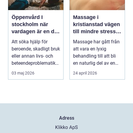
Öppenvård I
Massage i
stockholm när
kristianstad vägen
vardagen är en del
till mindre stress
av behandlingen
och mer energi i
Att söka hjälp för
Massage har gått från
vardagen
beroende, skadligt bruk
att vara en lyxig
eller annan livs- och
behandling till att bli
beteendeproblematik
en naturlig del av en
är ett stort st...
hållbar livsst...
03 maj 2026
24 april 2026
Adress