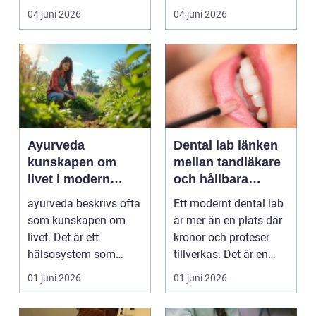
intresse för fotot...
kan plötsligt göra så
04 juni 2026
04 juni 2026
on...
Ayurveda
Dental lab länken
kunskapen om
mellan tandläkare
livet i modern
och hållbara
vardag
leenden
ayurveda beskrivs ofta
Ett modernt dental lab
som kunskapen om
är mer än en plats där
livet. Det är ett
kronor och proteser
hälsosystem som
tillverkas. Det är en
betonar balans, helhet
teknisk och ...
01 juni 2026
01 juni 2026
och...