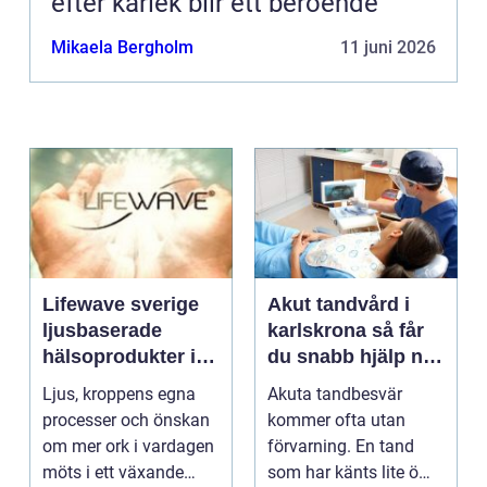
efter kärlek blir ett beroende
Mikaela Bergholm
11 juni 2026
Lifewave sverige
Akut tandvård i
ljusbaserade
karlskrona så får
hälsoprodukter i
du snabb hjälp när
fokus
tanden krisar
Ljus, kroppens egna
Akuta tandbesvär
processer och önskan
kommer ofta utan
om mer ork i vardagen
förvarning. En tand
möts i ett växande
som har känts lite öm