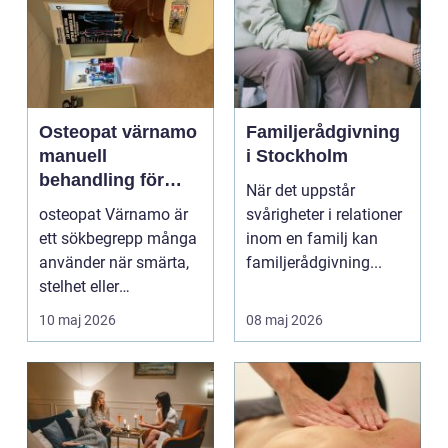
Osteopat värnamo
Familjerådgivning
manuell
i Stockholm
behandling för
När det uppstår
minskad smärta
osteopat Värnamo är
svårigheter i relationer
och Ökad rörlighet
ett sökbegrepp många
inom en familj kan
använder när smärta,
familjerådgivning...
stelhet eller
återkommande värk
10 maj 2026
08 maj 2026
börjar...