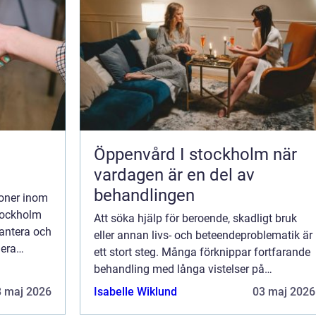
Öppenvård I stockholm när
vardagen är en del av
behandlingen
ioner inom
Stockholm
Att söka hjälp för beroende, skadligt bruk
hantera och
eller annan livs- och beteendeproblematik är
lera
ett stort steg. Många förknippar fortfarande
io...
behandling med långa vistelser på
behandlingshem. Samtidigt visar forskning
8 maj 2026
Isabelle Wiklund
03 maj 2026
att strukturerad öppenvård ofta ger lika ...