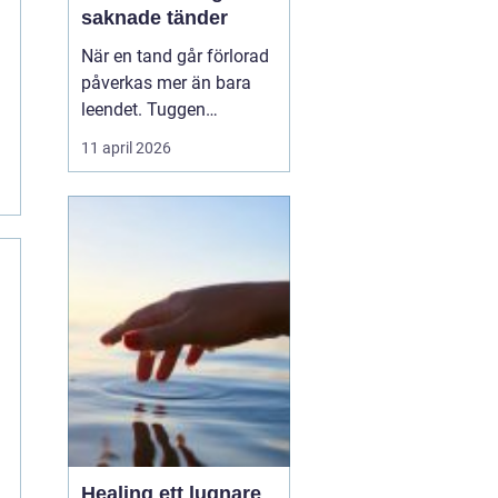
saknade tänder
När en tand går förlorad
påverkas mer än bara
leendet. Tuggen
förändras, ansiktet kan
11 april 2026
tappa stöd och många
drar sig för att le eller
prata som tidigare.
Tandimplantat har på
kort tid blivit en av de
mest efterfrågade
behandlingarna för att
ersätta sa...
Healing ett lugnare