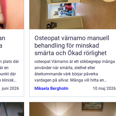
Osteopat värnamo manuell
a
behandling för minskad
smärta och Ökad rörlighet
n plats där
osteopat Värnamo är ett sökbegrepp många
är en
använder när smärta, stelhet eller
punkt där
återkommande värk börjar påverka
 klinisk
vardagen på allvar. Många vill hitta en
ngerar bra
behandlingsform som inte bara dämpar
 juni 2026
Mikaela Bergholm
10 maj 2026
symtom för stunden, utan också går på
djupet med orsaken bakom b...