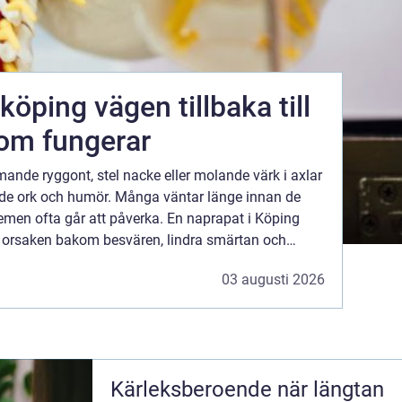
n tillbaka till
om fungerar
ande ryggont, stel nacke eller molande värk i axlar
både ork och humör. Många väntar länge innan de
lemen ofta går att påverka. En naprapat i Köping
tta orsaken bakom besvären, lindra smärtan och
guida dig till mer hållbara vanor i vardagen. En naprapat arbetar m...
03 augusti 2026
Kärleksberoende när längtan