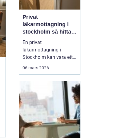
Privat
läkarmottagning i
stockholm så hittar
du rätt vård på dina
En privat
villkor
läkarmottagning i
Stockholm kan vara ett
bra alternativ för den
06 mars 2026
som vill träffa en erfaren
specialist utan lång
väntetid. Många
upplever också att det
personliga mötet,
kontinuiteten och
möjligheten att få mer
tid i rummet med läkaren
är av...