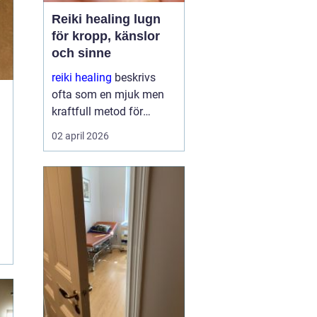
Reiki healing lugn
för kropp, känslor
och sinne
reiki healing
beskrivs
ofta som en mjuk men
kraftfull metod för
avslappning,
02 april 2026
återhämtning och inre
balans. Behandlingen
bygger på
handpåläggning och
syftar till att stödja
kroppens egen förmåga
at...