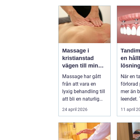
Massage i
Tandim
kristianstad
en håll
vägen till mindre
lösning
stress och mer
saknad
Massage har gått
När en t
energi i
från att vara en
förlorad
vardagen
lyxig behandling till
mer än b
att bli en naturlig
leendet.
del av en hållbar
förändra
24 april 2026
11 april 
livsst...
kan tapp
och...