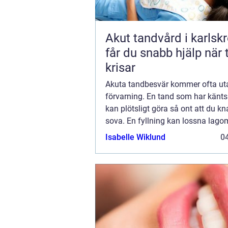
Akut tandvård i karlskro
får du snabb hjälp när
krisar
Akuta tandbesvär kommer ofta ut
förvarning. En tand som har känts
kan plötsligt göra så ont att du k
sova. En fyllning kan lossna lagom 
helgen, eller en tand kan skadas v
Isabelle Wiklund
04
olycka. I sådana lägen söker mån
tandvår...