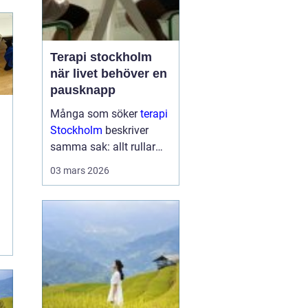
Terapi stockholm
när livet behöver en
pausknapp
Många som söker
terapi
Stockholm
beskriver
samma sak: allt rullar
på, men inuti känns det
03 mars 2026
som att något skaver.
Energin tar slut, tankarna
snurrar och sömnen blir
ytlig. Samtidigt kan
omgivningen tycka at...