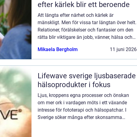
efter kärlek blir ett beroende
Att längta efter närhet och kärlek är
mänskligt. Men för vissa tar längtan över helt.
Relationer, förälskelser och fantasier om den
rätta blir viktigare än jobb, vänner, hälsa och
till och med den egna säkerheten. Då handlar
Mikaela Bergholm
11 juni 2026
det inte längre bara om s...
Lifewave sverige ljusbaserade
hälsoprodukter i fokus
Ljus, kroppens egna processer och önskan
om mer ork i vardagen möts i ett växande
intresse för fototerapi och hälsopatchar. I
Sverige söker många efter skonsamma
metoder som kan stödja återhämtning, energi
och allmänt välbefinnande utan ingrepp