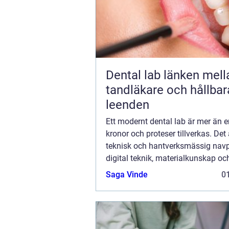
Dental lab länken mellan
tandläkare och hållbar
leenden
Ett modernt dental lab är mer än e
kronor och proteser tillverkas. Det 
teknisk och hantverksmässig nav
digital teknik, materialkunskap och
erfarenhet möts. När samspelet fu
Saga Vinde
01
mellan klinik och labb får patien...