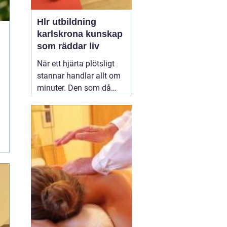
Hlr utbildning
karlskrona kunskap
som räddar liv
När ett hjärta plötsligt
stannar handlar allt om
minuter. Den som då
vågar agera, larma och
påbörja hjärt-
lungräddning kan vara
skillnaden mellan liv och
död. I Karlskrona väljer
många arbetsplatser och
privatpersoner att gå
02
april 2026