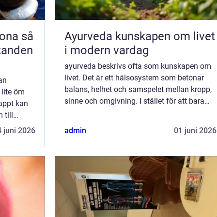
na så
Ayurveda kunskapen om livet
 tanden
i modern vardag
ayurveda beskrivs ofta som kunskapen om
livet. Det är ett hälsosystem som betonar
an
balans, helhet och samspelet mellan kropp,
 lite öm
sinne och omgivning. I stället för att bara
nappt kan
fokusera på symtom försöker ayurvedan
till
förstå varför obalans uppstår och hur
id en
 juni 2026
admin
01 juni 2026
varda...
ga på akut