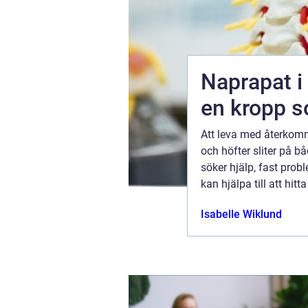
Naprapat i köping väge
en kropp s
oavsett om
Att leva med återkomm
rågor kring
och höfter sliter på 
 vägen
söker hjälp, fast prob
a och
kan hjälpa till att hi
a. En modern vårdcentra...
01 juli 2026
Isabelle Wiklund