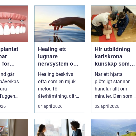
plantat
Healing ett
Hlr utbildning
bar
lugnare
karlskrona
 för
nervsystem och
kunskap som
e tänder
mer livskraft i
räddar liv
and går
Healing beskrivs
När ett hjärta
vardagen
 påverkas
ofta som en mjuk
plötsligt stannar
ara
metod för
handlar allt om
 Tuggen
återhämtning, där
minuter. Den som
s, ansiktet
beröring eller
då vågar agera,
2026
04 april 2026
02 april 2026
a stöd
närvaro kombineras
larma och påbörja
med ...
...