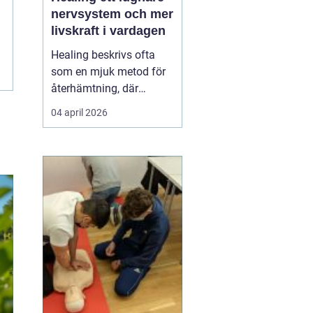
nervsystem och mer
livskraft i vardagen
Healing beskrivs ofta
som en mjuk metod för
återhämtning, där
beröring eller närvaro
04 april 2026
kombineras med fokus
på kroppens energiflöde.
Syftet är att skapa djup
avslappning, minska
stress och stödja
kroppens egen förmåga
att läka. I en tid där
tempot är h...